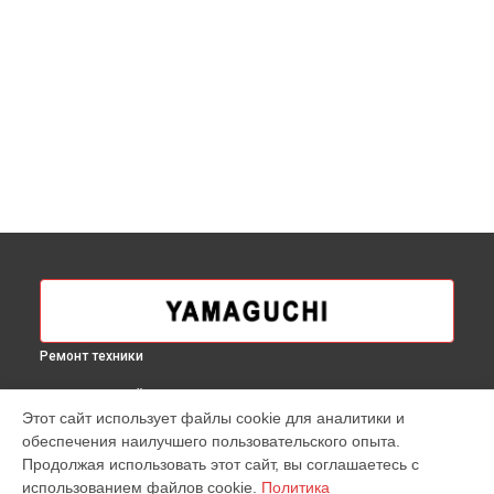
Ремонт техники
ВЫБЕРИ СВОЙ ГОРОД
Этот сайт использует файлы cookie для аналитики и
Ремонт массажера для ног Yume Yamaguchi в
Москве
обеспечения наилучшего пользовательского опыта.
Ремонт массажера для ног Yume Yamaguchi в
Краснодаре
Продолжая использовать этот сайт, вы соглашаетесь с
Ремонт массажера для ног Yume Yamaguchi в
Ростове-на-
использованием файлов cookie.
Политика