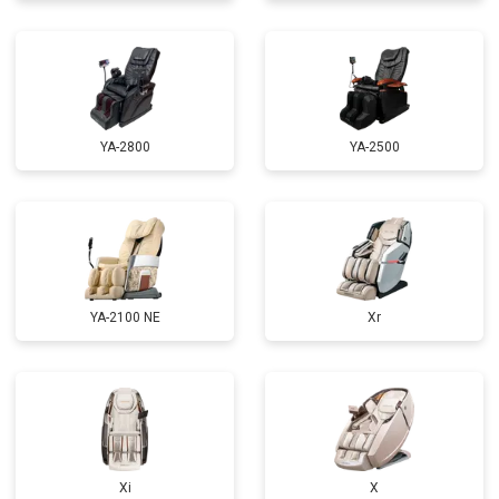
Ремонт сканера
от 4800 ₽
Ремонт купюроприемника
от 4700 ₽
Заказать
Замена сетевого трансформатора
от 4500 ₽
Заказать
Ремонт микро-лифта
от 5500 ₽
Заказать
YA-2800
YA-2500
YA-2100 NE
Xr
Xi
X