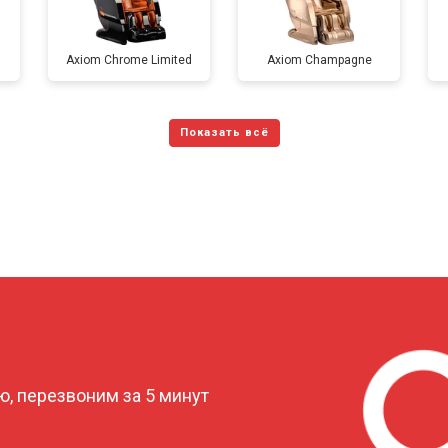
от 70 мин
о
Axiom Chrome Limited
Axiom Champagne
от 150 мин
о
от 70 мин
о
от 120 мин
о
от 70 мин
о
?
, перезвоним за 5 минут
от 110 мин
о