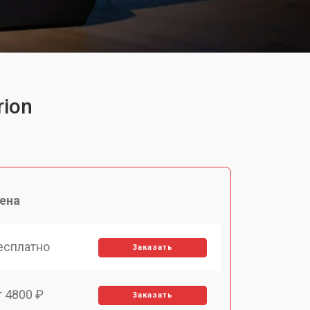
rion
ена
есплатно
Заказать
т 4800 ₽
Заказать