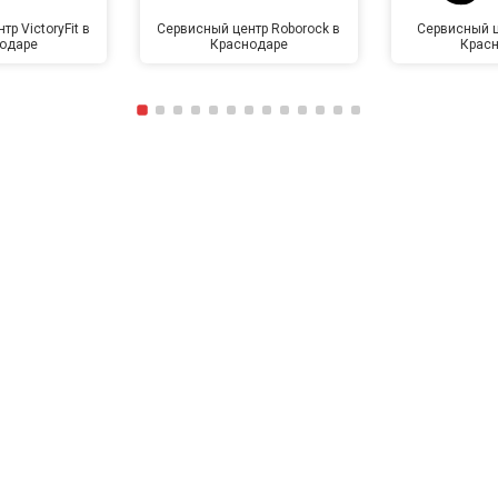
р VictoryFit в
Сервисный центр Roborock в
Сервисный ц
одаре
Краснодаре
Крас