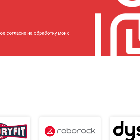
от 80 мин
о
от 120 мин
о
ое согласие на обработку моих
от 80 мин
о
от 140 мин
о