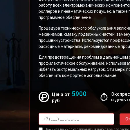
работу всех электромеханических компоненто
роллеров и пневматических подушек, а также
программное обеспечение.
Процедура технического обслуживания включа
механизмов, смазку подвижных частей, замен
прошивки устройства. Используются професс
расходные материалы, рекомендованные прои
Для предотвращения проблем в дальнейшем р
профилактическое обслуживание, использовать
избегать экстремальных нагрузок. Эти меры п
обеспечить комфортное использование.
5900
Экспрес
Цена от
в день 
руб
От
Нажимая на кнопку отправить я даю свое согласие