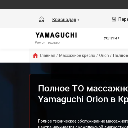
Пере
Краснодар
▼
УСЛУГИ
Ремонт техники
Главная
/
Массажное кресло
/
Orion
/
Полное
Полное ТО массажно
Yamaguchi Orion в К
Полное техническое обслуживание массажного
центре начинается с комплексной диагностики