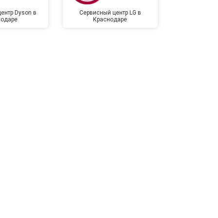
ентр Dyson в
Сервисный центр LG в
Сервисный 
нодаре
Краснодаре
Крас