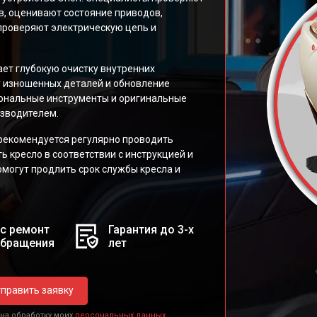
в, оценивают состояние приводов,
 проверяют электрическую цепь и
ет глубокую очистку внутренних
у изношенных деталей и обновление
иональные инструменты и оригинальные
зводителем.
екомендуется регулярно проводить
 кресло в соответствии с инструкцией и
омогут продлить срок службы кресла и
с ремонт
Гарантия до 3-х
обращения
лет
править заявку
 на обработку моих
персональных данных.