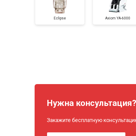
Прошивка
Eclipse
Axiom YA-6000
Замена сканера
Ремонт пневмокамеры
Ремонт пневмосистемы
Ремонт пульта управления
Нужна консультация
Закажите бесплатную консультацию
Ремонт электропроводки