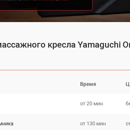
массажного кресла Yamaguchi O
Время
Ц
от 20 мин
б
мника
от 130 мин
о