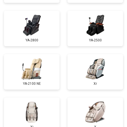
Ремонт сканера
от 4800 ₽
Заказать
Ремонт купюроприемника
от 4700 ₽
Заказать
Замена сетевого трансформатора
от 4500 ₽
Заказать
Ремонт микро-лифта
от 5500 ₽
Заказать
YA-2800
YA-2500
YA-2100 NE
Xr