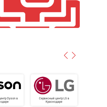
т 4700 ₽
Заказать
т 4500 ₽
Заказать
т 5500 ₽
Заказать
ентр Dyson в
Сервисный центр LG в
Сервисный 
нодаре
Краснодаре
Крас