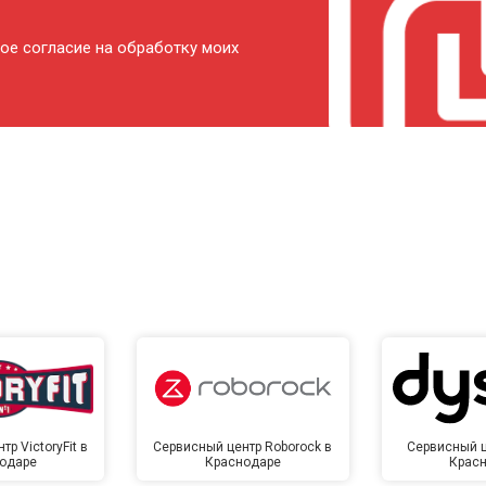
от 120 мин
о
ое согласие на обработку моих
от 80 мин
о
от 140 мин
о
р VictoryFit в
Сервисный центр Roborock в
Сервисный ц
одаре
Краснодаре
Крас