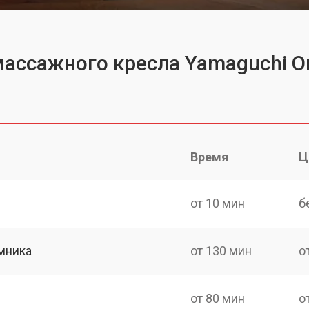
массажного кресла Yamaguchi O
Время
Ц
от 10 мин
б
мника
от 130 мин
о
от 80 мин
о