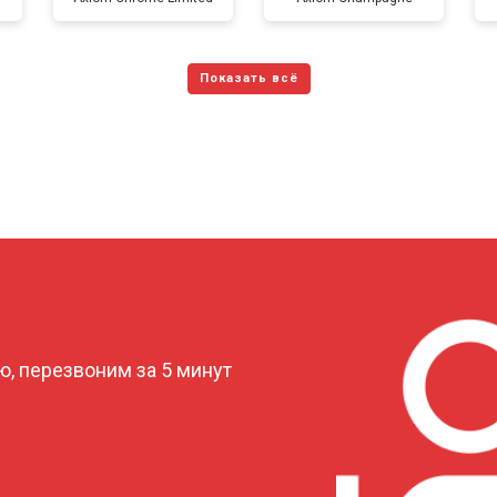
от 150 мин
о
от 70 мин
о
от 120 мин
о
от 70 мин
о
?
, перезвоним за 5 минут
от 110 мин
о
от 80 мин
о