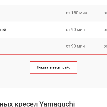
от 150 мин
о
тей
от 90 мин
о
от 90 мин
о
от 90 мин
о
Показать весь прайс
ка
от 150 мин
о
от 40 мин
о
ных кресел Yamaguchi