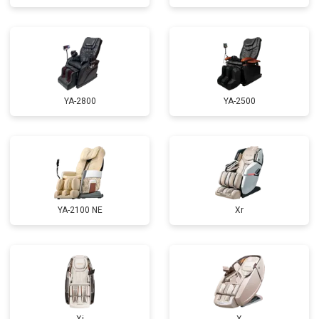
Ремонт сканера
от 4800 ₽
Заказать
Ремонт купюроприемника
от 4700 ₽
Заказать
Замена сетевого трансформатора
от 4500 ₽
Заказать
Ремонт микро-лифта
от 5500 ₽
Заказать
YA-2800
YA-2500
YA-2100 NE
Xr