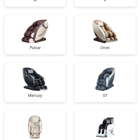
Xi
X
Pulsar
Orion
Mercury
GT