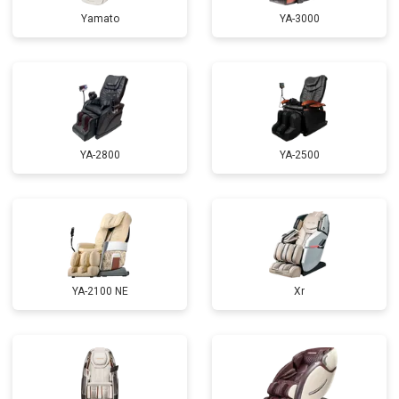
Ремонт электропроводки
от 3900 ₽
Заказать
Yamato
YA-3000
Ремонт сканера
от 4800 ₽
Заказать
Ремонт купюроприемника
от 4700 ₽
Заказать
Замена сетевого трансформатора
от 4500 ₽
Заказать
Ремонт микро-лифта
от 5500 ₽
Заказать
YA-2800
YA-2500
YA-2100 NE
Xr