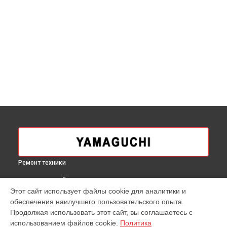
Ремонт техники
ВЫБЕРИ СВОЙ ГОРОД
Этот сайт использует файлы cookie для аналитики и
Замена замка массажного кресла X Yamaguchi в
Москве
обеспечения наилучшего пользовательского опыта.
Замена замка массажного кресла X Yamaguchi в
Продолжая использовать этот сайт, вы соглашаетесь с
Краснодаре
использованием файлов cookie.
Политика