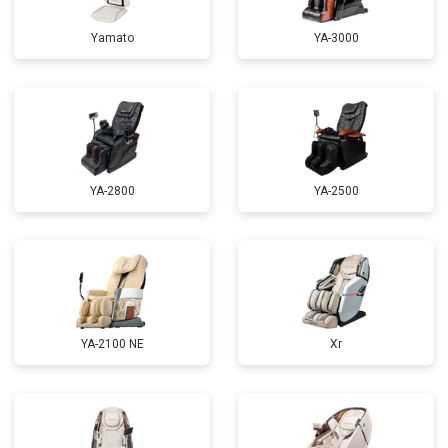
Ремонт электропроводки
от 3900 ₽
Заказать
Yamato
YA-3000
Ремонт сканера
от 4800 ₽
Заказать
Ремонт купюроприемника
от 4700 ₽
Заказать
Замена сетевого трансформатора
от 4500 ₽
Заказать
Ремонт микро-лифта
от 5500 ₽
Заказать
YA-2800
YA-2500
YA-2100 NE
Xr