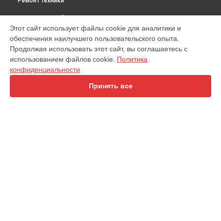
Ремонт техники
ВЫБЕРИ СВОЙ ГОРОД
Этот сайт использует файлы cookie для аналитики и
Замена вторичного трансформатора массажного кресла
обеспечения наилучшего пользовательского опыта.
Axiom Champagne Yamaguchi в
Москве
Продолжая использовать этот сайт, вы соглашаетесь с
Замена вторичного трансформатора массажного кресла
использованием файлов cookie.
Политика
Axiom Champagne Yamaguchi в
Краснодаре
конфиденциальности
Замена вторичного трансформатора массажного кресла
Axiom Champagne Yamaguchi в
Ростове-на-Дону
Принять все
Замена вторичного трансформатора массажного кресла
Axiom Champagne Yamaguchi в
Нижнем Новгороде
Замена вторичного трансформатора массажного кресла
Axiom Champagne Yamaguchi в
Новосибирске
Замена вторичного трансформатора массажного кресла
УСТРОЙСТВА
Axiom Champagne Yamaguchi в
Челябинске
Замена вторичного трансформатора массажного кресла
Беговая дорожка
Axiom Champagne Yamaguchi в
Екатеринбурге
Кофемашина
Замена вторичного трансформатора массажного кресла
Массажное кресло
Axiom Champagne Yamaguchi в
Казани
Массажер для ног
Замена вторичного трансформатора массажного кресла
Очиститель воздуха
Axiom Champagne Yamaguchi в
Уфе
Эллиптический тренажер
Замена вторичного трансформатора массажного кресла
Велотренажер