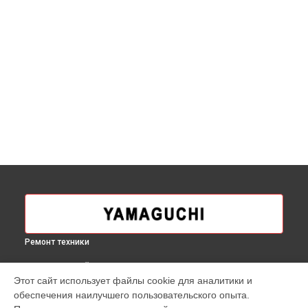
Ремонт техники
ВЫБЕРИ СВОЙ ГОРОД
Этот сайт использует файлы cookie для аналитики и
Прошивка массажного кресла Kenko Yamaguchi в
Москве
обеспечения наилучшего пользовательского опыта.
Прошивка массажного кресла Kenko Yamaguchi в