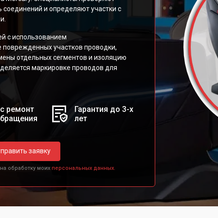
 соединений и определяют участки с
и.
ей с использованием
 поврежденных участков проводки,
мены отдельных сегментов и изоляцию
уделяется маркировке проводов для
с ремонт
Гарантия до 3-х
обращения
лет
править заявку
 на обработку моих
персональных данных.