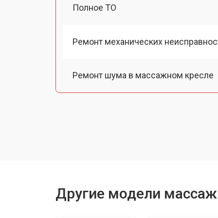
Полное ТО
Ремонт механических неисправнос
Ремонт шума в массажном кресле
Ремонт подъемного механизма
Ремонт основного массажного бло
Замена двигателя подъема/спуска
Другие модели массаж
Замена основного двигателя