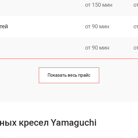
от 150 мин
о
тей
от 90 мин
о
от 90 мин
о
от 90 мин
о
Показать весь прайс
ка
от 150 мин
о
от 40 мин
о
ных кресел Yamaguchi
от 130 мин
о