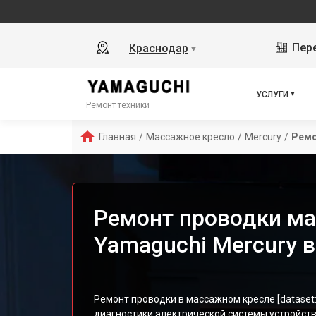
Пере
Краснодар
▼
УСЛУГИ
Ремонт техники
Главная
/
Массажное кресло
/
Mercury
/
Ремо
Ремонт проводки ма
Yamaguchi Mercury 
Ремонт проводки в массажном кресле [dataset
диагностики электрической системы устройст