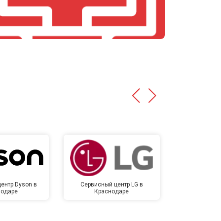
т 4500 ₽
Заказать
т 5500 ₽
Заказать
ентр Dyson в
Сервисный центр LG в
Сервисный 
нодаре
Краснодаре
Крас