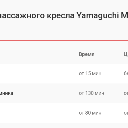
массажного кресла Yamaguchi M
Время
Ц
от 15 мин
б
мника
от 130 мин
о
от 80 мин
о