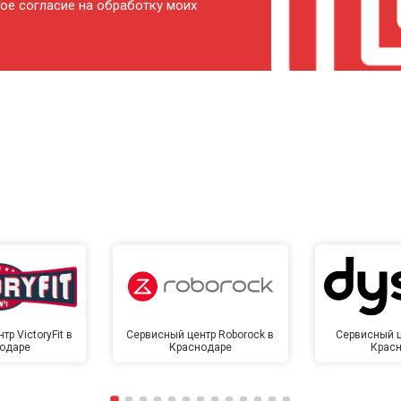
ое согласие на обработку моих
от 80 мин
о
от 140 мин
о
р VictoryFit в
Сервисный центр Roborock в
Сервисный ц
одаре
Краснодаре
Крас