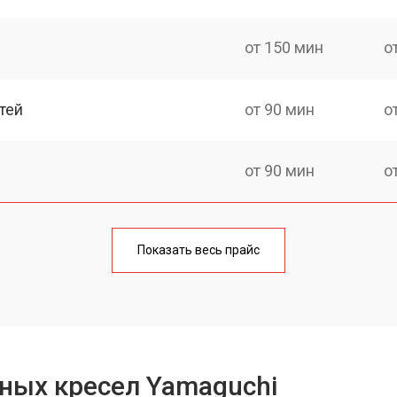
от 150 мин
о
тей
от 90 мин
о
от 90 мин
о
от 90 мин
о
Показать весь прайс
ка
от 150 мин
о
от 40 мин
о
ных кресел Yamaguchi