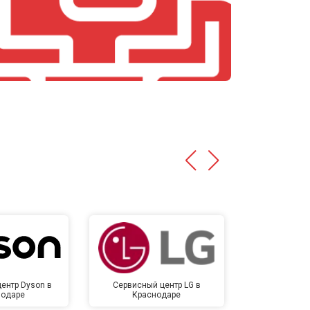
т 4700 ₽
Заказать
т 4500 ₽
Заказать
т 5500 ₽
Заказать
ентр Dyson в
Сервисный центр LG в
Сервисный 
нодаре
Краснодаре
Крас