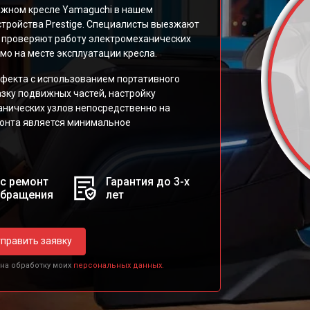
сажном кресле Yamaguchi в нашем
стройства Prestige. Специалисты выезжают
, проверяют работу электромеханических
о на месте эксплуатации кресла.
фекта с использованием портативного
азку подвижных частей, настройку
анических узлов непосредственно на
монта является минимальное
с ремонт
Гарантия до 3-х
обращения
лет
править заявку
 на обработку моих
персональных данных.