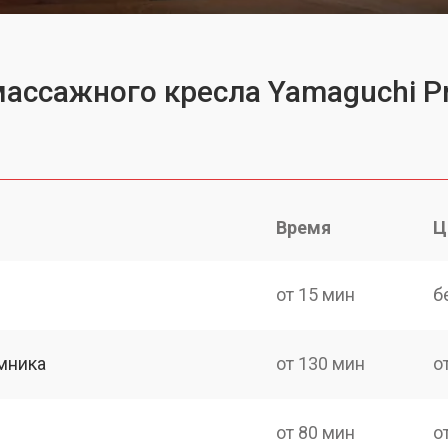
массажного кресла Yamaguchi Pr
Время
Ц
от 15 мин
б
мника
от 130 мин
о
от 80 мин
о