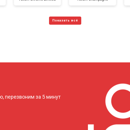
от 150 мин
о
от 70 мин
о
от 120 мин
о
от 70 мин
о
?
, перезвоним за 5 минут
от 110 мин
о
от 80 мин
о