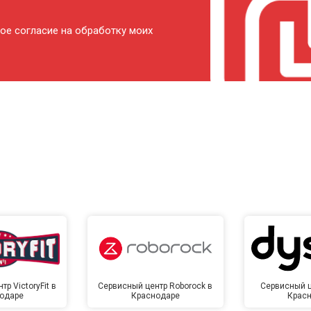
от 120 мин
о
ое согласие на обработку моих
от 80 мин
о
от 140 мин
о
р VictoryFit в
Сервисный центр Roborock в
Сервисный ц
одаре
Краснодаре
Крас