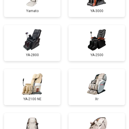
Ремонт электропроводки
от 3900 ₽
Заказать
Yamato
YA-3000
Ремонт сканера
от 4800 ₽
Заказать
Ремонт купюроприемника
от 4700 ₽
Заказать
Замена сетевого трансформатора
от 4500 ₽
Заказать
Ремонт микро-лифта
от 5500 ₽
Заказать
YA-2800
YA-2500
YA-2100 NE
Xr