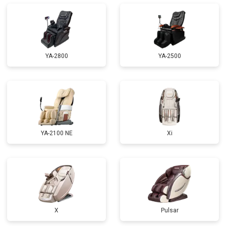
Ремонт купюроприемника
от 4700 ₽
Заказать
Замена сетевого трансформатора
от 4500 ₽
Заказать
Ремонт микро-лифта
от 5500 ₽
Заказать
YA-2800
YA-2500
YA-2100 NE
Xi
X
Pulsar