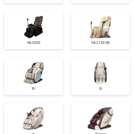
Ремонт сканера
от 4800 ₽
Заказать
Ремонт купюроприемника
от 4700 ₽
Заказать
Замена сетевого трансформатора
от 4500 ₽
Заказать
Ремонт микро-лифта
от 5500 ₽
Заказать
YA-2500
YA-2100 NE
Xr
Xi