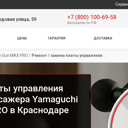
Сервисный цент
+7 (800) 100-69-58
довая улица, 59
Бесплатно по РФ
ЦЕНЫ
ГАРАНТИЯ
ДОСТАВКА
e Gun MAX PRO
/
Ремонт / замена платы управления
аты управления
сажера Yamaguchi
O в Краснодаре