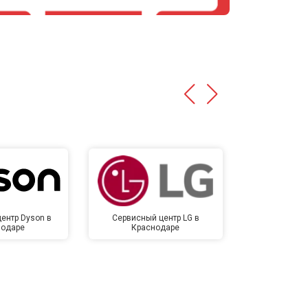
ентр Dyson в
Сервисный центр LG в
Сервисный 
нодаре
Краснодаре
Крас