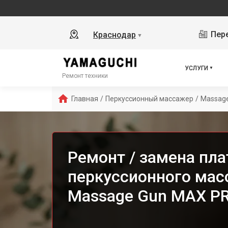
Пере
Краснодар
▼
УСЛУГИ
Ремонт техники
Главная
/
Перкуссионный массажер
/
Massag
Ремонт / замена пл
перкуссионного мас
Massage Gun MAX PR