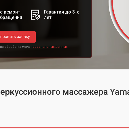
с ремонт
Гарантия до 3-х
обращения
лет
править заявку
 на обработку моих
персональных данных.
перкуссионного массажера Yam