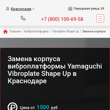
Сервисный центр предлага
Краснодар
Передовая улица, 59
▼
+7 (800) 100-69-58
Главная
/
Виброплатформа
/
Vibroplate Shape Up
/
Замена корпуса
Замена корпуса
виброплатформы Yamaguchi
Vibroplate Shape Up в
Краснодаре
1500
Цена от
руб